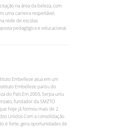
citação na área da beleza, com
m uma carreira respeitável,
ma rede de escolas
roposta pedagógica e educacional.
nstituto Embelleze atua em um
stituto Embelleze partiu do
za do País.Em 2003, Serpa uniu
menzato, fundador da SMZTO
 que hoje já formou mais de 2
tados Unidos.Com a consolidação
 é forte, gera oportunidades de