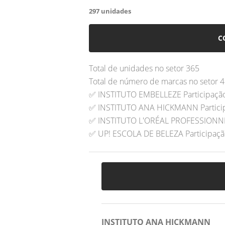
297
unidades
C
Total de unidades no setor 365
Total de número de marcas no setor 4
✅ INSTITUTO EMBELLEZE Participaçã
✅ INSTITUTO ANA HICKMANN Partici
✅ INSTITUTO L'ORÉAL PROFESSIONNE
✅ UP! ESCOLA DE BELEZA Participaç
INSTITUTO ANA HICKMANN