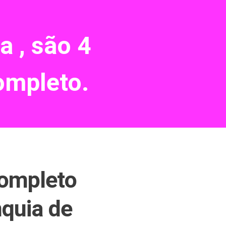
a , são 4
ompleto.
ompleto
nquia de