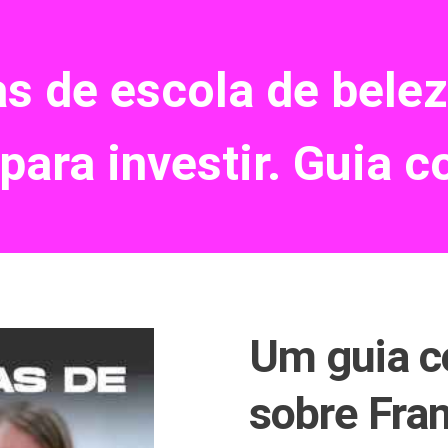
s de escola de belez
para investir. Guia c
Um guia c
sobre Fra