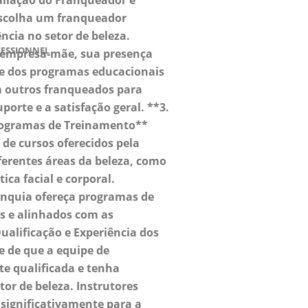
valiação do Franqueador e
scolha um franqueador
ncia no setor de beleza.
FESSIONNEL
 empresa-mãe, sua presença
e dos programas educacionais
m outros franqueados para
porte e a satisfação geral. **3.
rogramas de Treinamento**
de cursos oferecidos pela
ferentes áreas da beleza, como
ca facial e corporal.
ranquia ofereça programas de
s e alinhados com as
Qualificação e Experiência dos
e de que a equipe de
te qualificada e tenha
tor de beleza. Instrutores
significativamente para a