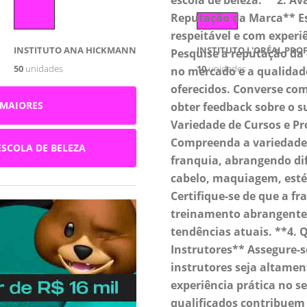
escola de beleza. **2. A
Reputação da Marca** E
respeitável e com experiê
INSTITUTO ANA HICKMANN
INSTITUTO L'ORÉAL PRO
Pesquise a reputação da
50
unidades
10
unidades
no mercado e a qualidad
oferecidos. Converse co
 MAIORES
obter feedback sobre o su
Variedade de Cursos e P
Compreenda a variedade 
ESCOLA DE BELEZA
franquia, abrangendo di
cabelo, maquiagem, estéti
Certifique-se de que a f
treinamento abrangente
tendências atuais. **4. 
Instrutores** Assegure-s
instrutores seja altamen
experiência prática no se
qualificados contribuem 