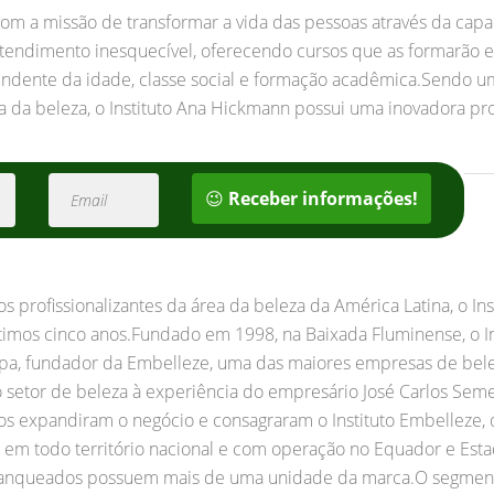
om a missão de transformar a vida das pessoas através da capa
atendimento inesquecível, oferecendo cursos que as formarão e
endente da idade, classe social e formação acadêmica.Sendo u
rea da beleza, o Instituto Ana Hickmann possui uma inovadora p
😉
Receber informações!
s profissionalizantes da área da beleza da América Latina, o I
imos cinco anos.Fundado em 1998, na Baixada Fluminense, o In
a, fundador da Embelleze, uma das maiores empresas de bele
o setor de beleza à experiência do empresário José Carlos Se
cios expandiram o negócio e consagraram o Instituto Embelleze,
e em todo território nacional e com operação no Equador e Es
ranqueados possuem mais de uma unidade da marca.O segmento