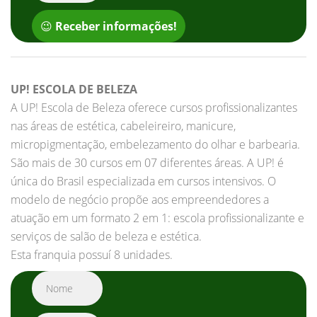
😉
Receber informações!
UP! ESCOLA DE BELEZA
A UP! Escola de Beleza oferece cursos profissionalizantes
nas áreas de estética, cabeleireiro, manicure,
micropigmentação, embelezamento do olhar e barbearia.
São mais de 30 cursos em 07 diferentes áreas. A UP! é
única do Brasil especializada em cursos intensivos. O
modelo de negócio propõe aos empreendedores a
atuação em um formato 2 em 1: escola profissionalizante e
serviços de salão de beleza e estética.
Esta franquia possuí 8 unidades.