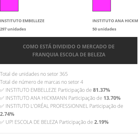
INSTITUTO EMBELLEZE
INSTITUTO ANA HICK
297
unidades
50
unidades
COMO ESTÁ DIVIDIDO O MERCADO DE
FRANQUIA ESCOLA DE BELEZA
Total de unidades no setor 365
Total de número de marcas no setor 4
✅ INSTITUTO EMBELLEZE Participação de
81.37%
✅ INSTITUTO ANA HICKMANN Participação de
13.70%
✅ INSTITUTO L'ORÉAL PROFESSIONNEL Participação de
2.74%
✅ UP! ESCOLA DE BELEZA Participação de
2.19%