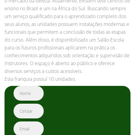
o mercado da beleza. Atualmente, existem sete centros de
ensino no Brasil e um na África do Sul. Buscando sempre
um serviço qualificado para o aprendizado completo dos
seus alunos, as unidades possuem instalações modernas e
funcionais que permitem a conclusão de todas as etapas
do curso. Além disso, é disponibilizado um Salão-Escola
para os futuros profissionais aplicarem na prática os
conhecimentos adquiridos sob orientação e supervisão de
instrutores. O espaço é aberto ao público e oferece
diversos serviços a custos acessíveis.
Esta franquia possuí 10 unidades.