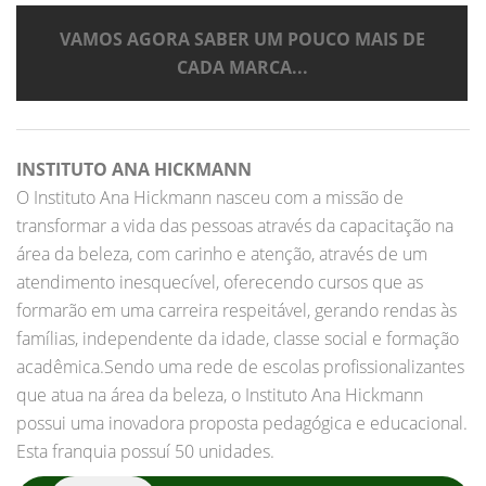
VAMOS AGORA SABER UM POUCO MAIS DE
CADA MARCA...
INSTITUTO ANA HICKMANN
O Instituto Ana Hickmann nasceu com a missão de
transformar a vida das pessoas através da capacitação na
área da beleza, com carinho e atenção, através de um
atendimento inesquecível, oferecendo cursos que as
formarão em uma carreira respeitável, gerando rendas às
famílias, independente da idade, classe social e formação
acadêmica.Sendo uma rede de escolas profissionalizantes
que atua na área da beleza, o Instituto Ana Hickmann
possui uma inovadora proposta pedagógica e educacional.
Esta franquia possuí 50 unidades.